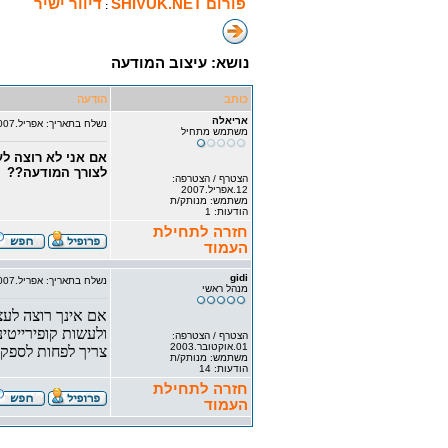
פורום SHIVUK.NET
דיוור ישיר
:
נושא: עיצוב המודעה
כותב
הודעה
אריאלה
נשלח בתאריך:
12.אפריל.2007
משתמש מתחיל
אם אני לא רוצה ל
לצורך המודעה??
הצטרף / הצטרפה:
12.אפריל.2007
משתמש: מנותק/ת
הודעות: 1
חזרה לתחילת
העמוד
gidi
נשלח בתאריך:
25.אפריל.2007
מנהל ראשי
אם אינך רוצה לעצ
הצטרף / הצטרפה:
01.אוקטובר.2003
צריך לפחות לספק 
משתמש: מנותק/ת
הודעות: 14
חזרה לתחילת
העמוד